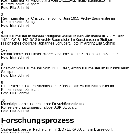
Rechnung der Fa. Albert Martz vom 14.2.1942, Archiv Baumeister im
Kunstmuseum Stuttgart
Foto: Elia Schmid
3
Rechnung der Fa. Chr. Lechler vom 6. Juni 1955, Archiv Baumeister im
Kunstmuseum Stuttgart
Foto: Elia Schmid
4
Willi Baumeister in seinem Stuttgarter Atelier in der Gänsheidestr. 26 im Jahr
1954. CC BY-NC-SA 3.0 Archiv Baumeister im Kunstmuseum Stuttgart.
Historische Fotografie: Johannes Schubert, Foto im Archiv: Elia Schmid
5–7
Metallkämme und Pinsel im Archiv Baumeister im Kunstmuseum Stuttgart.
Foto: Elia Schmid
8
Brief von Willi Baumeister vom 12.11.1947, Archiv Baumeister im Kunstmuseum
Stuttgart
Foto: Elia Schmid
9
Eine Palette aus dem Nachlass des Künstlers im Archiv Baumeister im
Kunstmuseum Stuttgart
Foto: Elia Schmid
10
Materialproben aus dem Labor für Archäometrie und
Konservierungswissenschaft der ABK Stuttgart.
Foto: Elia Schmid
Forschungsprozess
1
Saskia Link bei der Recherche im RED / LUKAS Archiv in Düsseldorf.