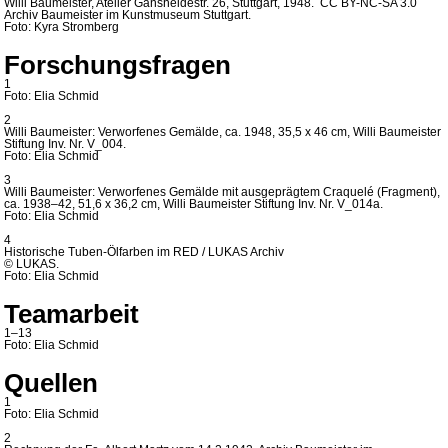
Willi Baumeister, Atelier Gänsheidestr. 26, Stuttgart, 1948. CC BY-NC-SA 3.0
Archiv Baumeister im Kunstmuseum Stuttgart.
Foto: Kyra Stromberg
Forschungsfragen
1
Foto: Elia Schmid
2
Willi Baumeister: Verworfenes Gemälde, ca. 1948, 35,5 x 46 cm, Willi Baumeister
Stiftung Inv. Nr. V_004.
Foto: Elia Schmid
3
Willi Baumeister: Verworfenes Gemälde mit ausgeprägtem Craquelé (Fragment),
ca. 1938–42, 51,6 x 36,2 cm, Willi Baumeister Stiftung Inv. Nr. V_014a.
Foto: Elia Schmid
4
Historische Tuben-Ölfarben im RED / LUKAS Archiv
© LUKAS.
Foto: Elia Schmid
Teamarbeit
1–13
Foto: Elia Schmid
Quellen
1
Foto: Elia Schmid
2